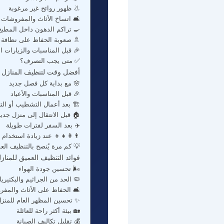
👃 ظهور روائح غير مرغوبة
🛋️ اتساخ الأثاث والمفروشات
🍳 تراكم الدهون داخل المطبخ
 الحفاظ على نظافة الحمامات
ل المناسبات والزيارات المهمة
✅ متى يجب التصرف؟
لفلل والشقق تنظيفًا عميقًا
🌸 مع بداية كل فصل جديد
🎉 قبل المناسبات والأعياد
بعد أعمال التشطيب أو التجديد
 قبل الانتقال إلى منزل جديد
✈️ بعد السفر لفترات طويلة
👧‍👦 عند زيادة استخدام المنزل
م مرة يُنصح بالتنظيف العميق؟
عميق للمنازل والفلل والشقق
🌬️ تحسين جودة الهواء
🦠 الحد من الجراثيم والبكتيريا
لحفاظ على الأثاث والمفروشات
 تحسين المظهر العام للمنزل
🏡 بيئة أكثر راحة للعائلة
💰 تقليل تكاليف الصيانة