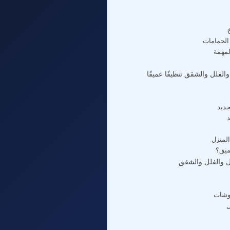
🚿 صعوبة
🎉 قب
أفضل وقت لتنظيف المنازل وا
🏗️ 

👨‍👩‍
💡 ك
فوائد التنظيف ال
🛋️ ا
✨