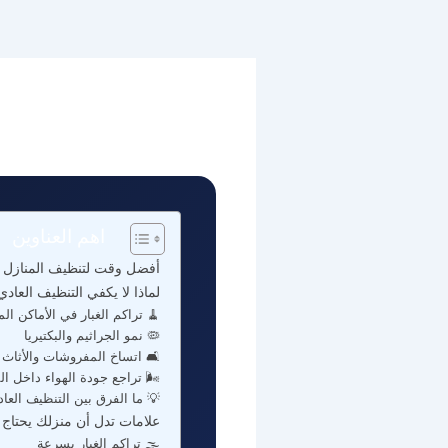
اهم العناوين
أفضل وقت لتنظيف المنازل وا
لماذا لا يكفي التنظيف العاد
🧹 تراكم الغبار في الأماكن ال
🦠 نمو الجراثيم والبكتيريا
🛋️ اتساخ المفروشات والأثاث
🌬️ تراجع جودة الهواء داخل ال
💡 ما الفرق بين التنظيف العا
علامات تدل أن منزلك يحتاج
🌫️ تراكم الغبار بسرعة