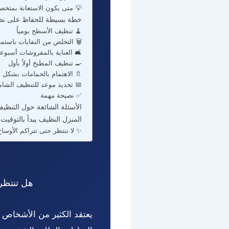
 بمتخصصين هو الخيار الأفضل؟
بين جلسات التنظيف العميق
🧹 تنظيف الأسطح يومياً
️ التخلص من النفايات باستمرار
️ العناية بالمفروشات أسبوعياً
🍳 تنظيف المطبخ أولاً بأول
لاهتمام بالحمامات بشكل دوري
 تحديد موعد للتنظيف الشامل
✅ نصيحة مهمة
عميق للمنازل والفلل والشقق
بدأ بالتوقيت الصحيح للتنظيف
✨ لا تنتظر حتى تتراكم الأوساخ
تنظيف؟ 🤔
 المنزل، ولكن الحقيقة أن