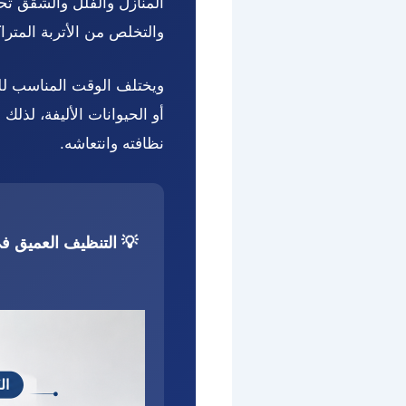
المنازل والفلل والشقق تح
والتخلص من الأتربة المتراك
ويختلف الوقت المناسب لل
أو الحيوانات الأليفة، لذل
نظافته وانتعاشه.
💡 التنظيف العميق ف