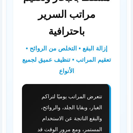
مراتب السرير
باحترافية
إزالة البقع • التخلص من الروائح •
تعقيم المراتب • تنظيف عميق لجميع
الأنواع
تتعرض المراتب يوميًا لتراكم
الغبار، وبقايا الجلد، والروائح،
والبقع الناتجة عن الاستخدام
المستمر، ومع مرور الوقت قد