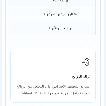
🩸 بقع الدم
✅ نعم
🌸 الروائح غير المرغوبة
✅ نعم
🌫️ الغبار والأتربة
✅ نعم
💨
إزالة الروائح
يساعد التنظيف الاحترافي على التخلص من الروائح
العالقة داخل المرتبة ويمنحها رائحة أكثر انتعاشًا.