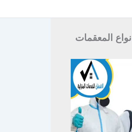
ي مسقط 78382625 باجود انواع المعقمات