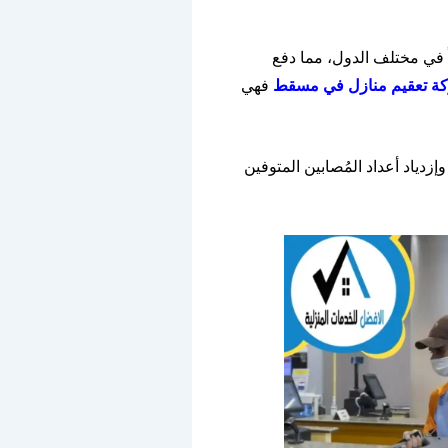
ً في مختلف الدول، مما دفع
ة
تعقيم
منازل
في
مسقط
فهي
إزدياد أعداد المُصابين المتوفين