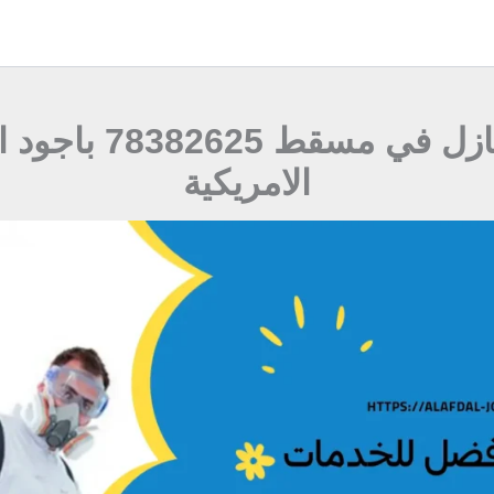
شركة تعقيم منازل ف
الامريكية