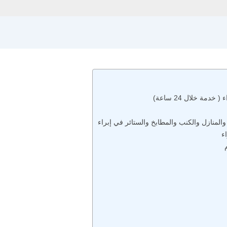
ة خلال 24 ساعة)
والمنازل والكنب والمطابخ والستائر في إبراء
ء