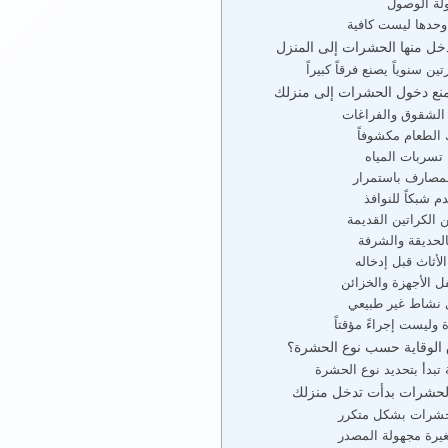
ة الوصول
وحدها ليست كافية
تدخل منها الحشرات إلى المنزل
 سنوياً يصنع فرقاً كبيراً
الشقوق والفراغات
 الطعام مكشوفاً
تسربات المياه
صارف باستمرار
 شبكاً للنوافذ
الكراتين القديمة
لحديقة والشرفة
أثاث قبل إدخاله
الأجهزة والخزائن
 نشاط غير طبيعي
ة وليست إجراءً مؤقتاً
لوقاية حسب نوع الحشرة؟
ة تبدأ بتحديد نوع الحشرة
الحشرات بدأت تدخل منزلك
رة مجهولة المصدر