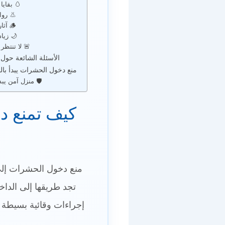
🥚 بقايا
👃 روا
🪵 آثار قضم أو تلف
🌙 زياد
🚨 لا تنتظر 
الأسئلة الشائعة حول
منع دخول الحشرات يبدأ بال
🛡️ منزل آمن يبد
كيف تمنع د
منع دخول الحشرات إلى 
تجد طريقها إلى الداخ
إجراءات وقائية بسيطة 