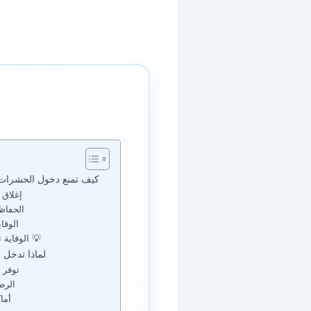
كيف تمنع دخول الحشرات إ
إغلاق 
الحفاظ
الوقا
💡 الوقاية 
لماذا تدخل 
توفر 
الرط
أماك