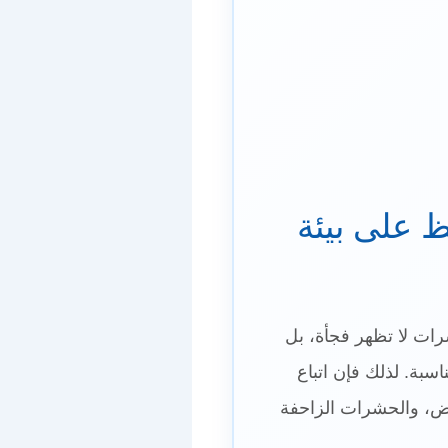
 على بيئة
رات لا تظهر فجأة، بل
سبة. لذلك فإن اتباع
وض، والحشرات الزاحفة