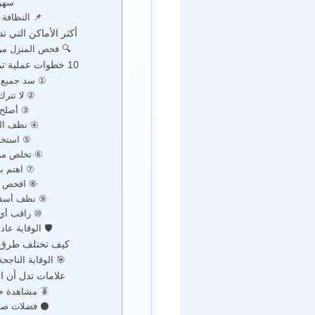
سهول
📌 النظافة 
أكثر الأماكن التي 
🔍 فحص المنزل مرتين
10 خطوات عملية تمنع دخول الحشرات إلى منزلك
① سد جميع 
② لا تترك
③ أصلح 
④ نظف الم
⑤ استخدم
⑥ تخلص من 
⑦ اهتم با
⑧ افحص ال
⑨ نظف أسفل 
⑩ راقب أي
🛡️ الوقاية عاد
كيف تختلف طرق ا
🎯 الوقاية الناجح
علامات تدل أن 
🪳 مشاهدة حشرات بشكل متكرر
⚫ فضلات صغي