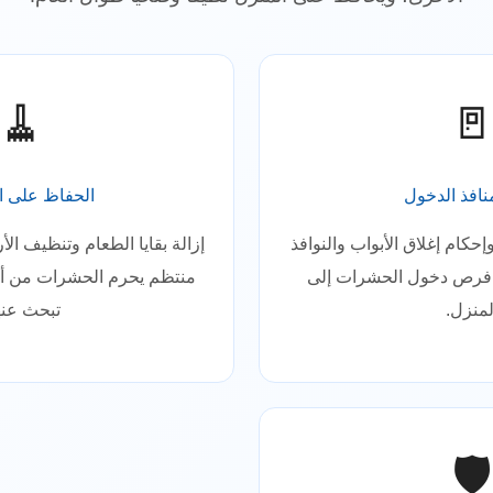
🧹

 على النظافة
إغلاق منافذ
تنظيف الأرضيات والأسطح بشكل
سد الفتحات والشقوق وإحكام 
 من أهم مصادر الغذاء التي
يقلل بشكل كبير من فرص
حث عنها.
المنزل
🛡️