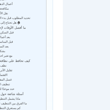
أعمال الده
مكافحة
نقل الأ
تحديد المطلوب قبل بدء ال
🏠 هل تحتاج إلى
ما أفضل الأوقات لإ
قبل السكن 
بعد أعم
قبل المناس
بعد الس
بشكل
مع تغير اح
كيف تحافظ على نظافة 
نظف أو
تقليل الأتر
الاهتما
غسل المفر
تنظيف ال
حدد موعدًا 
أسئلة شائعة حول 
ماذا يشمل التنظ
ما الفرق بين التنظيف 
كم يستغرق التنظ