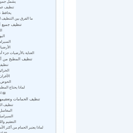
يشمل جميع 
تنظيف عم
يحافظ ع
ما الفرق بين التنظيف 
تنظيف جميع أر
ال
الب
السيرام
الأرضيا
العناية بالأرضيات جزء
تنظيف المطبخ من أه
تنظيف
الخزائ
الأفرا
الحوض و
لماذا يحتاج المط
📖 اق
تنظيف الحمامات وتعقيمه
تنظيف ال
المغاسل
السيرامي
التعقيم وال
لماذا يعتبر الحمام من أكثر ال
📖 اقر