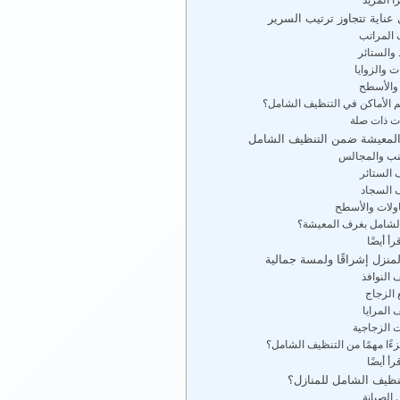
عناية تتجاوز ترتيب السرير
 المراتب
 والستائر
ت والزوايا
 والأسطح
هم الأماكن في التنظيف الشامل؟
ات ذات صلة
 المعيشة ضمن التنظيف الشامل
نب والمجالس
 الستائر
 السجاد
ولات والأسطح
 الشامل بغرف المعيشة؟
رأ أيضًا
منزل إشراقًا ولمسة جمالية
 النوافذ
 الزجاج
 المرايا
ت الزجاجية
زءًا مهمًا من التنظيف الشامل؟
رأ أيضًا
تنظيف الشامل للمنازل؟
 الصيانة